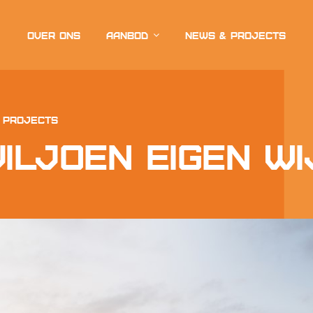
Over ons
Aanbod
News & projects
 projects
iljoen Eigen Wi