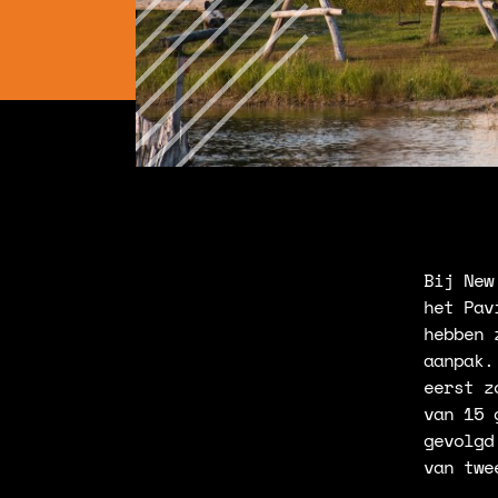
Bij New
het Pav
hebben 
aanpak.
eerst z
van 15 
gevolgd
van twe