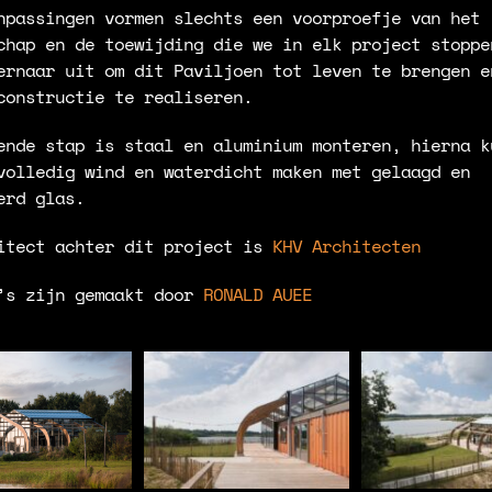
npassingen vormen slechts een voorproefje van het
chap en de toewijding die we in elk project stoppe
ernaar uit om dit Paviljoen tot leven te brengen e
constructie te realiseren.
ende stap is staal en aluminium monteren, hierna k
volledig wind en waterdicht maken met gelaagd en
erd glas.
itect achter dit project is
KHV Architecten
’s zijn gemaakt door
RONALD AUEE