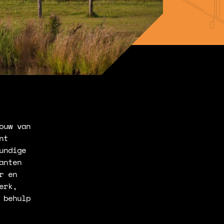
ouw van
nt
undige
anten
r en
erk,
 behulp