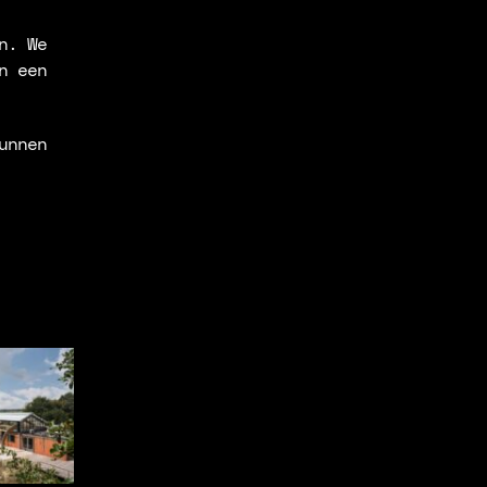
n. We
n een
unnen