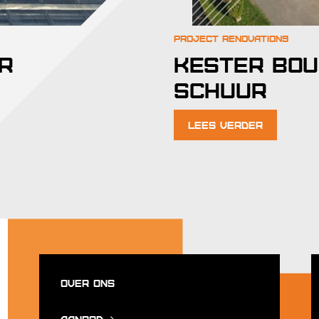
r
Kester Bou
Schuur
Lees verder
Over ons
Aanbod