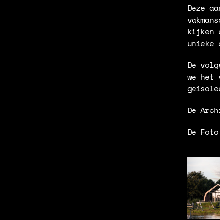
Deze aa
vakmans
kijken 
unieke 
De volg
we het 
geisole
De Arch
De Foto