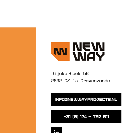
Dijckerhoek 58
2692 GZ ‘s-Gravenzande
info@newwayprojects.nl
+31 (0) 174 – 792 611