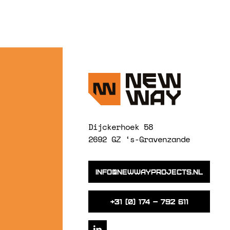
Dijckerhoek 58
2692 GZ ‘s-Gravenzande
info@newwayprojects.nl
+31 (0) 174 – 792 611