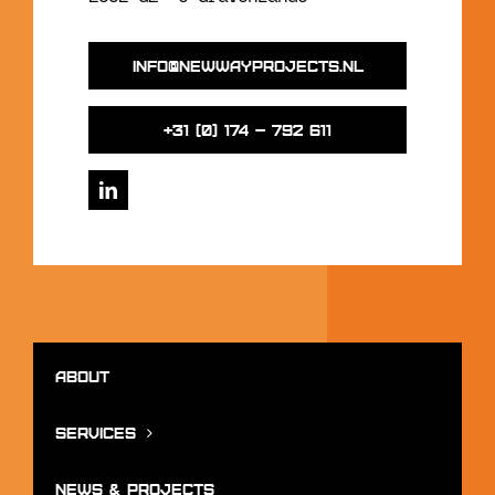
info@newwayprojects.nl
+31 (0) 174 – 792 611
About
Services
News & Projects